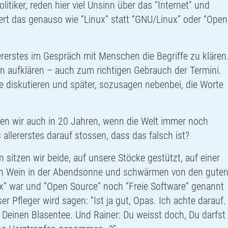
Politiker, reden hier viel Unsinn über das “Internet” und
ert das genauso wie “Linux” statt “
GNU
/Linux” oder “
Open
llererstes im Gespräch mit Menschen die Begriffe zu klären
lten aufklären – auch zum richtigen Gebrauch der Termini.
che diskutieren und später, sozusagen nebenbei, die Worte
llen wir auch in 20 Jahren, wenn die Welt immer noch
 allererstes darauf stossen, dass das falsch ist?
n sitzen wir beide, auf unsere Stöcke gestützt, auf einer
en Wein in der Abendsonne und schwärmen von den gute
x” war und “
Open Source
” noch “Freie Software” genannt
r Pfleger wird sagen: “Ist ja gut, Opas. Ich achte darauf.
u Deinen Blasentee. Und Rainer: Du weisst doch, Du darfst