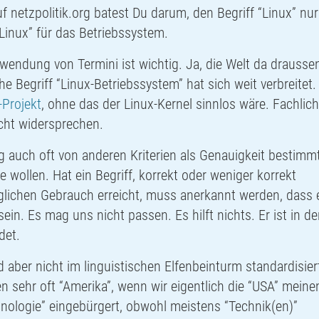
 netzpolitik.org batest Du darum, den Begriff “Linux” nur
Linux” für das Betriebssystem.
rwendung von Termini ist wichtig. Ja, die Welt da drausse
e Begriff “Linux-Betriebssystem” hat sich weit verbreitet.
-Projekt
, ohne das der Linux-Kernel sinnlos wäre. Fachlich
cht widersprechen.
g auch oft von anderen Kriterien als Genauigkeit bestimm
 wollen. Hat ein Begriff, korrekt oder weniger korrekt
äglichen Gebrauch erreicht, muss anerkannt werden, dass 
in. Es mag uns nicht passen. Es hilft nichts. Er ist in de
det.
 aber nicht im linguistischen Elfenbeinturm standardisier
 sehr oft “Amerika”, wenn wir eigentlich die “
USA
” meine
chnologie” eingebürgert, obwohl meistens “Technik(en)”