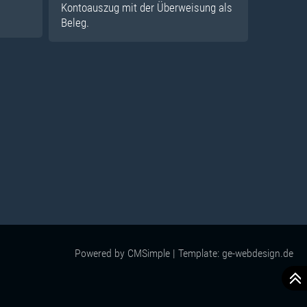
Kontoauszug mit der Überweisung als
Beleg.
Powered by
CMSimple
| Template:
ge-webdesign.de