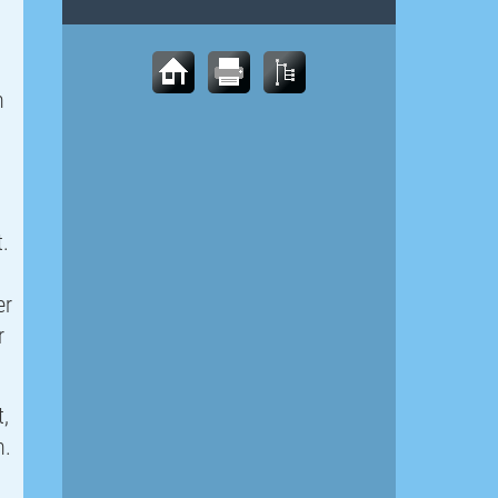
n
t.
er
r
t,
n.